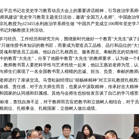
平总书记在党史学习教育动员大会上的重要讲话精神，引导政治学系师生学好
促师德师风建设”党史学习教育主题党日活动，邀请“全国万人名师”、中国政
教授为yl23455永利政治学系师生做 “中国共产党成立100周年党史
书记刘畅教授主持活动。
身学习经历、工作经历和研究方向，围绕新时代做好一个教育“大先生”谈了
于只做传授书本知识的教书匠，而要成为塑造员工品格、品行和品位的“大
灵魂和塑造员工品格。他以自己扎根西北、服务西北、奉献西北的切身经
中的教育“大先生”，分享了他眼中教育“大先生”的教师要求，认为做一
，教师教书育人要把科学性与艺术性统一起来，他以王惠岩老师为范，认
向师生们展现了一名全国教书育人楷模的忠诚、担当、负责、奉献的教师
老师进行了座谈交流。马雪松副经理以“胡杨林精神”对王宗礼教授扎根
命感、责任感，对于吉大师生而言，也要从中汲取精神，传承好吉大精神
和国家的认同感和归属感。其他与会师生也纷纷发言谈了自己的学习感受
”为标准，查找自身不足，对于教师而言应把教书和立德树人相结合，对于
根岗位、扎根事业、扎根国家，立德树人做出成绩。