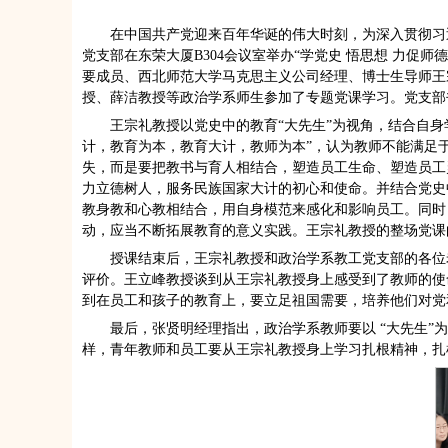
在中国共产党迎来百年华诞的伟大时刻，为深入贯彻习近
党支部在东荣大厦B304会议室举办“学党史 悟思想 力
要成员、西北师范大学马克思主义公司经理、博士生导师王宗礼
授、薛洁教授等政治学系师生参加了专题党课学习。党支部
王宗礼教授以党史中的教育“大先生”为视角，结合自
计，教育为本，教育大计，教师为本”，认为教师不能满足
失，而是要把教书与育人相结合，塑造员工生命、塑造员工
力立德树人，服务民族国家大计的初心和使命。并结合党史
教身教和心教相结合，用自身模范来感化和影响员工。同时
动，应当不断拓展教育的意义实践。王宗礼教授的整场党课
授课结束后，王宗礼教授和政治学系教工党支部的各位
评价。王立峰教授谈到从王宗礼教授身上感受到了教师的使
到在员工和孩子的教育上，要立足祖国需要，培养他们对党
最后，张贤明经理指出，政治学系教师要以 “大先生
样，青年教师和员工要从王宗礼教授身上学习扎根精神，扎