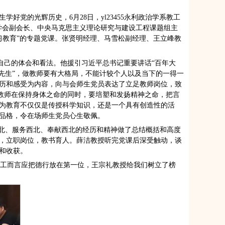
党的光辉历史，6月28日，yl23455永利政治学系教工
治学会副会长、中央马克思主义理论研究与建设工程课题组主
学习教育”的专题党课。张贤明经理、马雪松副经理、王立峰教
自己的体会和看法。他援引习近平总书记重要讲话“百年大
先生”，做教师要有大格局，不能计较个人以及当下的一得一
历和感受为内容，向与会师生党员表达了立足教师岗位，致
个教师在保持身体之命的同时，要培塑和发扬精神之命，把言
为教育不仅仅是传授科学知识，还是一个具有创造性的活
品格，令在场师生党员心生敬佩。
西北、服务西北、奉献西北的经历和精神做了总结概括和高度
，立职岗位，教书育人。薛洁教授听完党课后深受触动，谈
和收获。
员工而言应把德行放在第一位，王宗礼教授给我们树立了榜