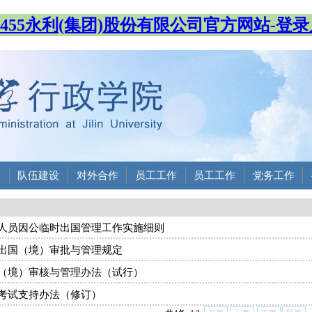
23455永利(集团)股份有限公司官方网站-登
设
队伍建设
对外合作
员工工作
员工工作
党务工作
科研人员因公临时出国管理工作实施细则
临时出国（境）审批与管理规定
出国（境）审核与管理办法（试行）
资格考试支持办法（修订）