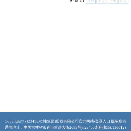
共4条 1/1
首页
上页
下页
尾页
Copyright© yl23455永利(集团)股份有限公司官方网站-登录入口 版权所有
通信地址：中国吉林省长春市前进大街2699号yl23455永利(邮编:130012)