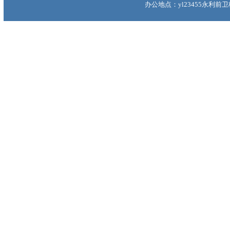
办公地点：yl23455永利前