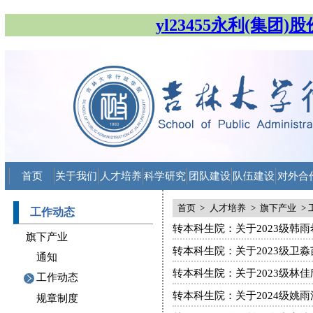
yl23455永利(集
首页
关于我们
人才培养
科学研究
团队建设
队伍建设
对外合
首页
>
人才培养
>
旗下产业
>
工作动态
转本科生院：关于2023级韩雨
旗下产业
转本科生院：关于2023级卫淼
通知
转本科生院：关于2023级林佳
工作动态
转本科生院：关于2024级姚雨
规章制度